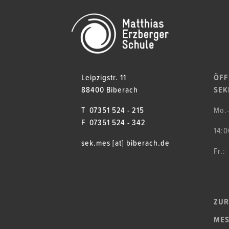
Leipzigstr. 11
ÖFF
88400 Biberach
SEK
T 07351 524 - 215
Mo.
F 07351 524 - 342
14:0
sek.mes [at] biberach.de
Fr.:
ZUR
MES