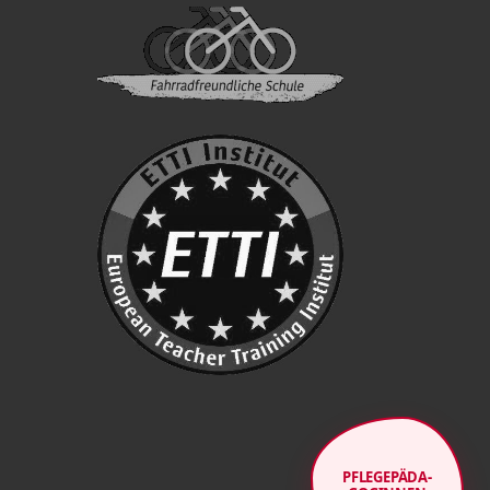
PFLE­GE­PÄ­DA­
GOGINNEN