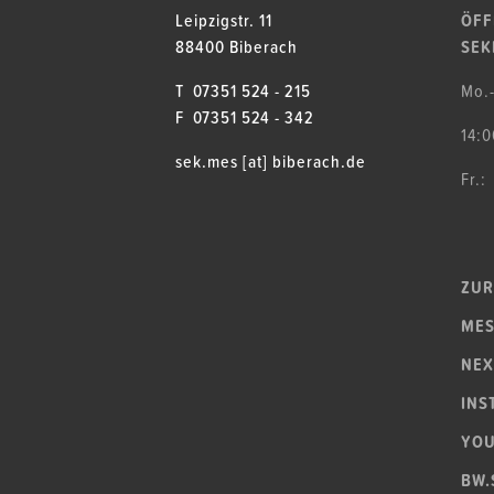
Leipzigstr. 11
ÖFF
88400 Biberach
SEK
T 07351 524 - 215
Mo.
F 07351 524 - 342
14:0
sek.mes [at] biberach.de
Fr.:
ZUR
MES
NEX
INS
YO
BW.